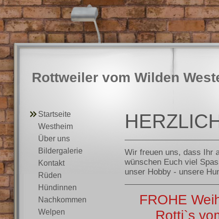
Rottweiler vom Wilden West
Startseite
HERZLIC
Westheim
Über uns
Bildergalerie
Wir freuen uns, dass Ihr 
wünschen Euch viel Spass
Kontakt
unser Hobby - unsere Hun
Rüden
Hündinnen
FROHE Weih
Nachkommen
Welpen
Rotti`s 